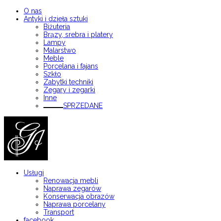
O nas
Antyki i dzieła sztuki
Biżuteria
Brązy, srebra i platery
Lampy
Malarstwo
Meble
Porcelana i fajans
Szkło
Zabytki techniki
Zegary i zegarki
Inne
SPRZEDANE
Usługi
Renowacja mebli
Naprawa zegarów
Konserwacja obrazów
Naprawa porcelany
Transport
facebook