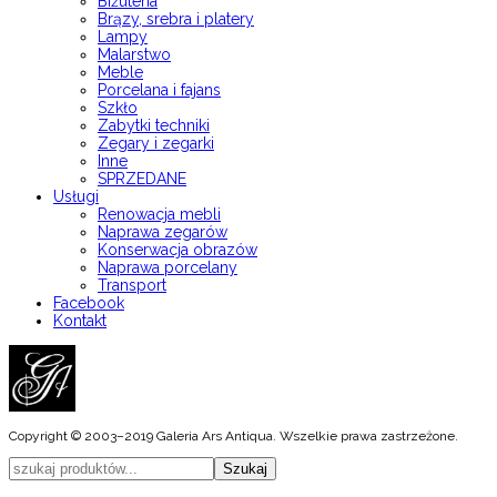
Biżuteria
Brązy, srebra i platery
Lampy
Malarstwo
Meble
Porcelana i fajans
Szkło
Zabytki techniki
Zegary i zegarki
Inne
SPRZEDANE
Usługi
Renowacja mebli
Naprawa zegarów
Konserwacja obrazów
Naprawa porcelany
Transport
Facebook
Kontakt
Copyright © 2003–2019 Galeria Ars Antiqua. Wszelkie prawa zastrzeżone.
Szukaj