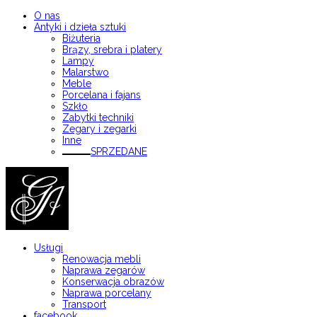
O nas
Antyki i dzieła sztuki
Biżuteria
Brązy, srebra i platery
Lampy
Malarstwo
Meble
Porcelana i fajans
Szkło
Zabytki techniki
Zegary i zegarki
Inne
SPRZEDANE
Usługi
Renowacja mebli
Naprawa zegarów
Konserwacja obrazów
Naprawa porcelany
Transport
facebook